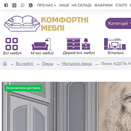
ПРО НАС
АКЦІЇ
НА СКЛАДІ
ФАБРИКИ
СТАТТІ
Категорії
Дерев'яні меблі
Вітальні
Всі меблі
М'які меблі
Всі меблі
Ліжка
Металеві ліжка
Ліжко АДЕЛЬ М
Безкоштовна доставка