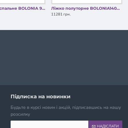
Ліжко односпальне BOLONIA 90X200 Білий BOLONIAB90 Signal
Ліжко полуторне BOLONIA140X200 Білий BOLONIAB140 Signal
11281 грн.
Підписка на новинки
Будьте в курсі новин і акцій, підписавшись на нашу
розсилку
НАДІСЛАТИ