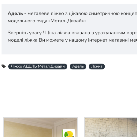
Адель
- металеве ліжко з цікавою симетричною концеп
модельного ряду «Метал-Дизайн».
Зверніть увагу ! Ціна ліжка вказана з урахуванням варт
моделі ліжка Ви можете у нашому інтернет магазині меб
Ліжко АДЕЛЬ Метал Дизайн
Адель
Ліжка