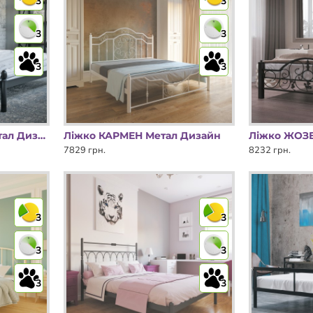
3
3
3
3
3
3
Ліжко ФРАНЧЕСКА Метал Дизайн
Ліжко КАРМЕН Метал Дизайн
7829 грн.
8232 грн.
3
3
3
3
3
3