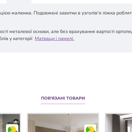
цією малюнка. Подовжені завитки в узголів'я ліжка роблят
ості металевої основи, але без врахування вартості ортопе
лів у категорії
Матраци і ламелі.
ПОВ'ЯЗАНІ ТОВАРИ