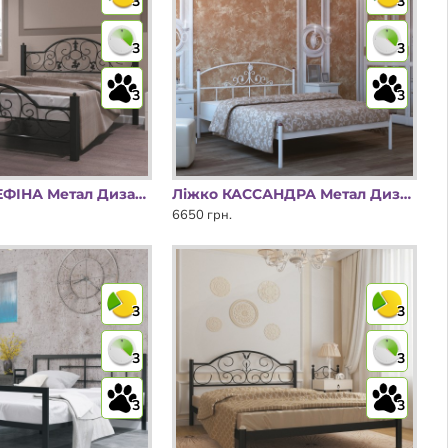
3
3
3
3
3
3
Ліжко ЖОЗЕФІНА Метал Дизайн
Ліжко КАССАНДРА Метал Дизайн
6650 грн.
3
3
3
3
3
3