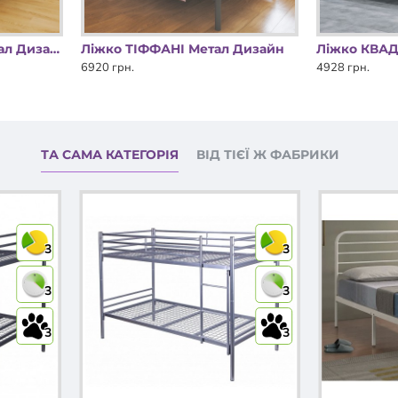
Ліжко ШАРЛОТТА Метал Дизайн
Ліжко ТІФФАНІ Метал Дизайн
Ліжко КВАД
6920 грн.
4928 грн.
ТА САМА КАТЕГОРІЯ
ВІД ТІЄЇ Ж ФАБРИКИ
3
3
3
3
3
3