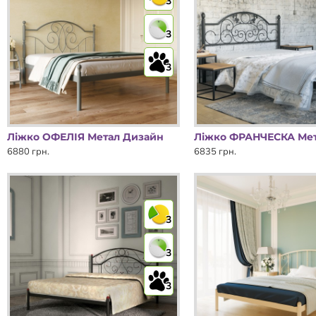
3
3
3
Ліжко ОФЕЛІЯ Метал Дизайн
6880 грн.
6835 грн.
3
3
3