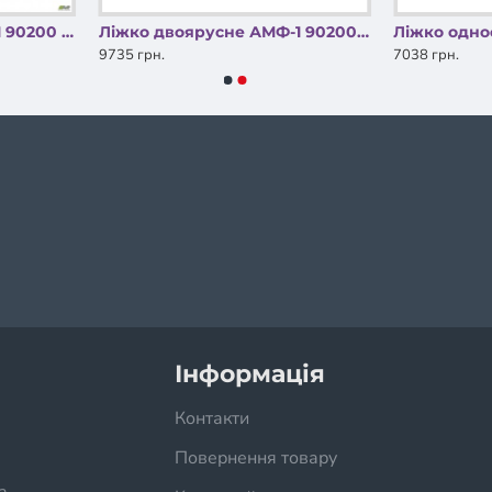
Ліжко двоярусне AMF-1 90200 2 Чорне без огорожi AMF
Ліжко двоярусне АМФ-1 90200 2 Allum б/л AMF
9735 грн.
7038 грн.
ДАЮТЬ
Інформація
Контакти
Повернення товару