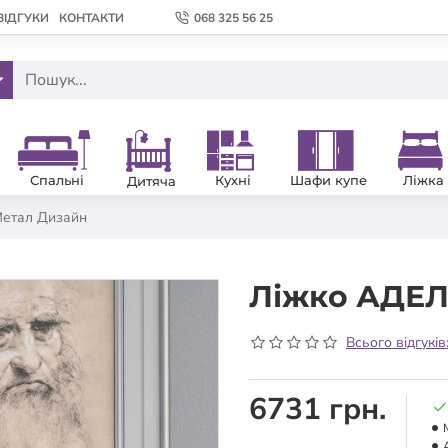
ВІДГУКИ
КОНТАКТИ
068 325 56 25
Спальні
Кухні
Шафи купе
Ліжка
Дитяча
етал Дизайн
Ліжко АДЕЛ
Всього відгуків
6731 грн.