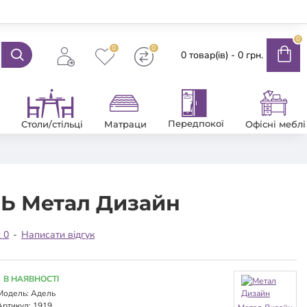
0
0
0
0 товар(ів) - 0 грн.
Передпокої
Столи/стільці
Матраци
Офісні меблі
Ь Метал Дизайн
: 0
-
Написати відгук
В НАЯВНОСТІ
Модель:
Адель
Артикул:
1919