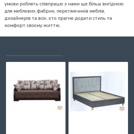
умови роблять співпрацю з нами ще більш вигідною
для меблевих фабрик, перетяжчиків меблів,
дизайнерів та всіх, хто прагне додати стиль та
комфорт своєму життю.
НЕЩОДАВНО
НАЙЧАСТІШЕ
ПЕРЕГЛЯДАЛИ
ПЕРЕГЛЯДАЮТЬ
Тапчан ТІАМО Фортуна Захід-Меблі
Ліжко РІО 160х200 Фортуна Захід-Меблі
16815 грн.
12941 грн.