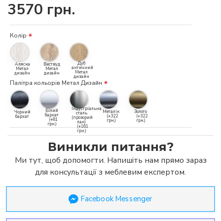
3570 грн.
Колір
Дуб
Аляска
Вествуд
античний
Метал
Метал
Метал
дизайн
дизайн
дизайн
Палітра кольорів Метал Дизайн
Індустріальна
Білий
Металік
Золото
Чорний
сталь
бархат
(+322
(+322
бархат
(прозорий
(+81
грн.)
грн.)
лак)
грн.)
(+161
грн.)
Виникли питання?
Ми тут, щоб допомогти. Напишіть нам прямо зараз
для консультації з меблевим експертом.
Facebook Messenger