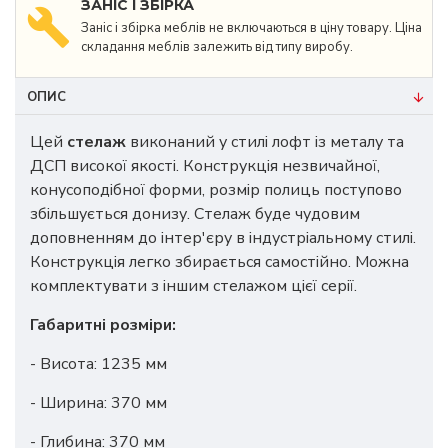
ЗАНІС І ЗБІРКА
Заніс і збірка меблів не включаються в ціну товару. Ціна
складання меблів залежить від типу виробу.
ОПИС
Цей
стелаж
виконаний у стилі лофт із металу та
ДСП високої якості. Конструкція незвичайної,
конусоподібної форми, розмір полиць поступово
збільшується донизу. Стелаж буде чудовим
доповненням до інтер'єру в індустріальному стилі.
Конструкція легко збирається самостійно. Можна
комплектувати з іншим стелажом цієї серії.
Габаритні розміри:
- Висота: 1235 мм
- Ширина: 370 мм
- Глибина: 370 мм