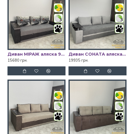
3
3
3
3
3
3
Диван МІРАЖ аляска 93/аляска 10/панно street v05 Київський Стандарт
Диван СОНАТА аляска 93/аляска 08 Київський Стандарт
15680 грн.
19935 грн.
3
3
3
3
3
3