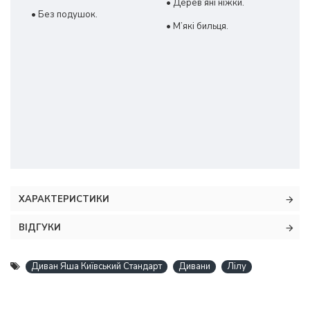
• Дерев’яні ніжки.
• Без подушок.
• М’які бильця.
ХАРАКТЕРИСТИКИ
ВІДГУКИ
Диван Яша Київський Стандарт
Дивани
Лілу