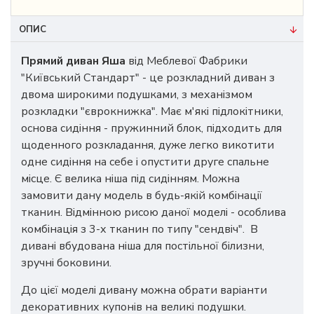
ОПИС
Прямий диван
Яша
від Меблевої Фабрики
"Київський Стандарт" - це розкладний диван з
двома широкими подушками, з механізмом
розкладки "єврокнижка". Має м'які підлокітники,
основа сидіння - пружинний блок, підходить для
щоденного розкладання, дуже легко викотити
одне сидіння на себе і опустити друге спальне
місце. Є велика ніша під сидінням. Можна
замовити дану модель в будь-якій комбінації
тканин. Відмінною рисою даної моделі - особлива
комбінація з 3-х тканин по типу "сендвіч". В
дивані вбудована ніша для постільної білизни,
зручні боковини.
До цієї моделі дивану можна обрати варіанти
декоративних купонів на великі подушки.