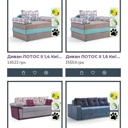
3
3
3
3
3
3
Диван ЛОТОС ІІ 1,4 Київський Стандарт
Диван ЛОТОС ІІ 1,6 Київський Стандарт
14522 грн.
15554 грн.
3
3
3
3
3
3