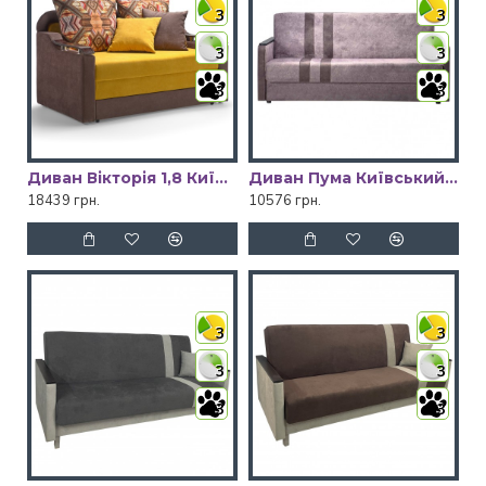
3
3
3
3
3
3
Диван Вікторія 1,8 Київський Стандарт
Диван Пума Київський Стандарт
18439 грн.
10576 грн.
3
3
3
3
3
3