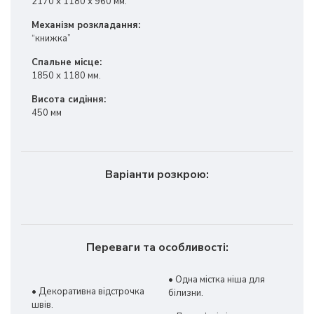
2170 х 1180 х 960 мм.
Механізм розкладання:
“книжка”
Спальне місце:
1850 х 1180 мм.
Висота сидіння:
450 мм
Варіанти розкрою:
Переваги та особливості:
• Одна містка ніша для
• Декоративна відстрочка
білизни.
швів.