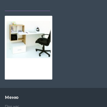
НЕЩОДАВНО
НАЙЧАСТІШЕ
ПЕРЕГЛЯДАЛИ
ПЕРЕГЛЯДАЮТЬ
Cтіл НО 1S Домашній офіс VMV Holding
3696 грн.
Меню
Про нас