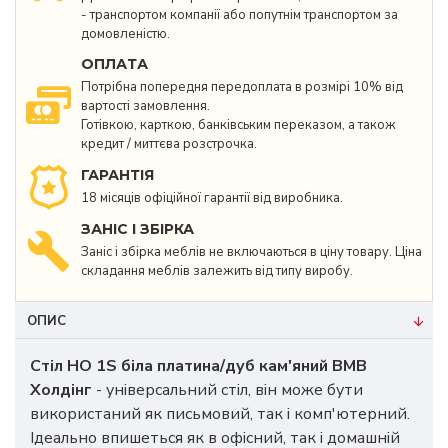
- транспортом компанії або попутнім транспортом за
домовленістю.
ОПЛАТА
Потрібна попередня передоплата в розмірі 10% від
вартості замовлення.
Готівкою, карткою, банківським переказом, а також
кредит / миттєва розстрочка.
ГАРАНТІЯ
18 місяців офіційної гарантії від виробника.
ЗАНІС І ЗБІРКА
Заніс і збірка меблів не включаються в ціну товару. Ціна
складання меблів залежить від типу виробу.
ОПИС
Стіл HO 1S біла платина/дуб кам'яний ВМВ
Холдінг
- універсальний стіл, він може бути
використаний як письмовий, так і комп'ютерний.
Ідеально впишеться як в офісний, так і домашній