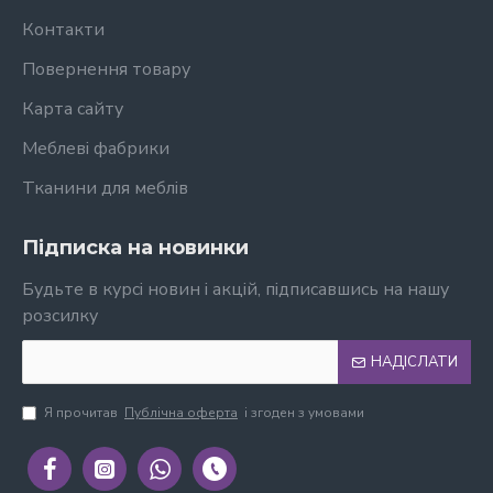
Контакти
Повернення товару
Карта сайту
Меблеві фабрики
Тканини для меблів
Підписка на новинки
Будьте в курсі новин і акцій, підписавшись на нашу
розсилку
НАДІСЛАТИ
Я прочитав
Публічна оферта
і згоден з умовами