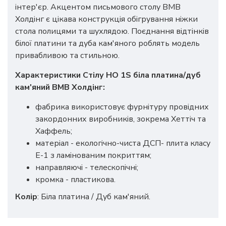
інтер'єр. Акцентом письмового столу ВМВ
Холдінг є цікава конструкція обігрування ніжки
стола полицями та шухлядою. Поєднання відтінків
білої платини та дуба кам'яного роблять модель
привабливою та стильною.
Характеристики
Стілу HO 1S біла платина/дуб
кам'яний
ВМВ Холдінг:
фабрика використовує фурнітуру провідних
закордонних виробників, зокрема Хеттіч та
Хаффель;
матеріал - екологічно-чиста ДСП- плита класу
Е-1 з ламінованим покриттям;
направляючі - телескопічні;
кромка - пластикова.
Колір
: Біла платина / Дуб кам'яний.