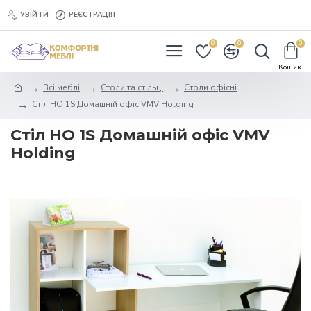
УВІЙТИ
РЕЄСТРАЦІЯ
0
0
0
Всі меблі
Столи та стільці
Столи офісні
Cтіл НО 1S Домашній офіс VMV Holding
Cтіл НО 1S Домашній офіс VMV
Holding