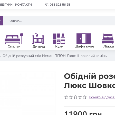
ВІДГУКИ
КОНТАКТИ
068 325 56 25
Спальні
Кухні
Шафи купе
Ліжка
Дитяча
Обідній розсувний стіл Неман ПІТОН Люкс Шовковий камінь
Обідній роз
Люкс Шовко
Всього відгуків
11900 грн.