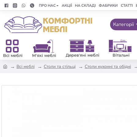
ПРО НАС
АКЦІЇ
НА СКЛАДІ
ФАБРИКИ
СТАТТІ
Категорії
Дерев'яні меблі
Вітальні
Всі меблі
М'які меблі
Всі меблі
Столи та стільці
Столи кухонні та обідні