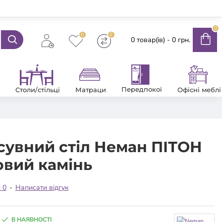
0
0
0
0 товар(ів) - 0 грн.
Передпокої
Столи/стільці
Матраци
Офісні меблі
сувний стіл Неман ПІТОН
вий камінь
: 0
-
Написати відгук
В НАЯВНОСТІ