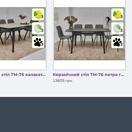
3
3
3
3
3
3
Керамічний стіл TM-76 калакатта мармур + чорний Vetro Mebel
Керамічний стіл TM-76 петра грей + чорний Vetro Mebel
13605 грн.