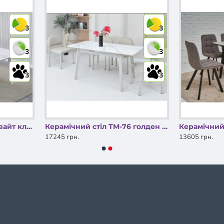
3
3
3
3
3
3
Керамічний стіл TM-76 вайт клауд + білий Vetro Mebel
Керамічний стіл TM-76 голден сенд + теплий пісок Vetro Mebel
17245 грн.
13605 грн.
ДАЮТЬ