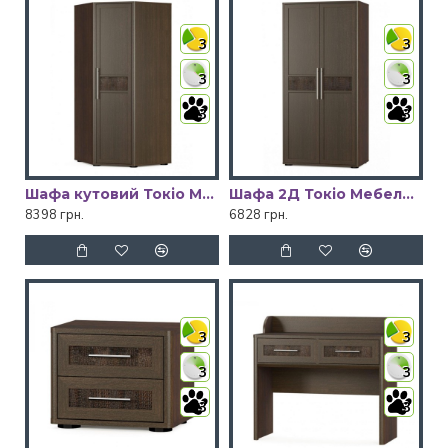
3
3
3
3
3
3
Шафа кутовий Токіо Мебель Сервіс
Шафа 2Д Токіо Мебель Сервіс
8398 грн.
6828 грн.
3
3
3
3
3
3