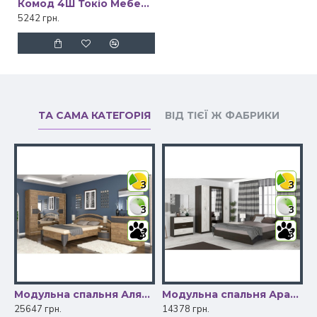
Комод 4Ш Токіо Мебель Сервіс
5242 грн.
ТА САМА КАТЕГОРІЯ
ВІД ТІЄЇ Ж ФАБРИКИ
3
3
3
3
3
3
) 6дв Глянець Чорний/Золото МіроМарк
Модульна спальня Аляска Мебель Сервіс
Модульна спальня Араміс Мебель Сервіс
25647 грн.
14378 грн.
2