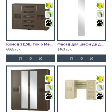
3
3
3
3
3
3
Комод 2Д5Ш Токіо Мебель Сервіс
Фасад для шафи дв дз Токіо Мебель Сервіс
6865 грн.
1463 грн.
3
3
3
3
3
3