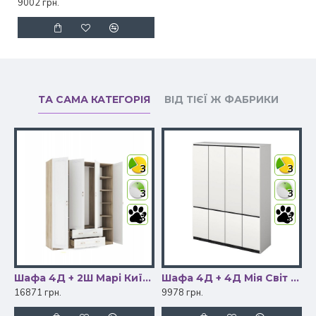
9002 грн.
ТА САМА КАТЕГОРІЯ
ВІД ТІЄЇ Ж ФАБРИКИ
3
3
3
3
3
3
 1200 Алекса Світ Меблів
Шафа 4Д + 2Ш Марі Київський Стандарт
Шафа 4Д + 4Д Мія Світ Меблів
16871 грн.
9978 грн.
1