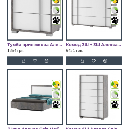
3
3
3
3
3
3
Тумба приліжкова Алекса Світ Меблів
Комод 3Ш + 3Ш Алекса Світ Меблів
1854 грн.
6431 грн.
3
3
3
3
3
3