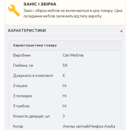
ЗАНІС І ЗБІРКА
Заніс і збірка меблів не включаються в ціну товару. Ціна
складання меблів залежить від типу виробу.
ХАРАКТЕРИСТИКИ
Характеристики товару
Виробник
Світ Меблів
Глибина, см
59
Дзеркало в комплекті
Є
З нішею
Ні
З полицею
Ні
З тумбою
Ні
Кількість дверцят, шт
3
Колір
Ательє світлий/Німфея Альба