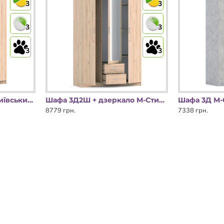
3
3
3
3
3
3
Шафа 3Д2Ш М-Стиль Київський Стандарт
Шафа 3Д2Ш + дзеркало М-Стиль Київський Стандарт
8779 грн.
7338 грн.