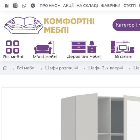
ПРО НАС
АКЦІЇ
НА СКЛАДІ
ФАБРИКИ
СТАТТІ
Категорії
Дерев'яні меблі
Вітальні
Всі меблі
М'які меблі
Всі меблі
Шафи розпашні
Шафи 2-х дверні
Шаф