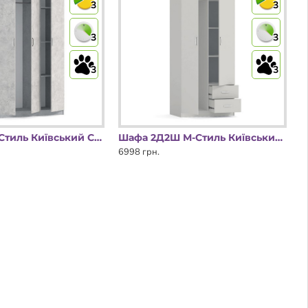
3
3
3
3
3
3
Шафа 3Д М-Стиль Київський Стандарт
Шафа 2Д2Ш М-Стиль Київський Стандарт
6998 грн.