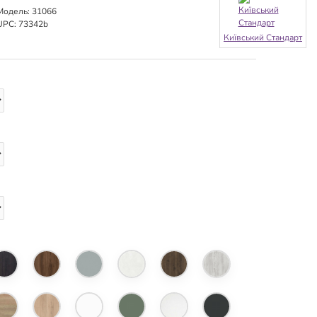
Модель:
31066
UPC:
73342b
Київський Стандарт