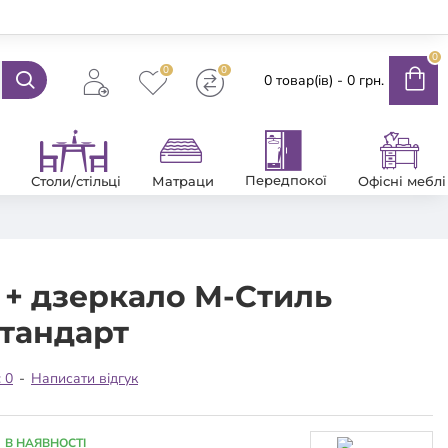
0
0
0
0 товар(ів) - 0 грн.
Передпокої
Столи/стільці
Матраци
Офісні меблі
+ дзеркало М-Стиль
Стандарт
: 0
-
Написати відгук
В НАЯВНОСТІ