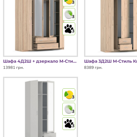
3
3
3
Шафа 4Д2Ш + дзеркало М-Стиль Київський Стандарт
13981 грн.
8389 грн.
3
3
3