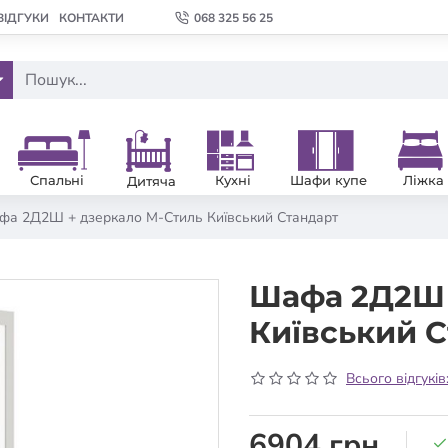
ВІДГУКИ
КОНТАКТИ
068 325 56 25
Спальні
Кухні
Шафи купе
Ліжка
Дитяча
а 2Д2Ш + дзеркало М-Стиль Київський Стандарт
Шафа 2Д2Ш 
Київський 
Всього відгуків
6904 грн.