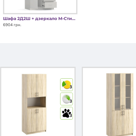
Шафа 2Д2Ш + дзеркало М-Стиль Київський Стандарт
6904 грн.
3
3
3