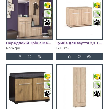
3
3
3
3
3
3
Передпокій Тріо 3 Мебель Сервіс
Тумба для взуття 2Д Тріо Мебель Сервіс
6276 грн.
1218 грн.
3
3
3
3
3
3