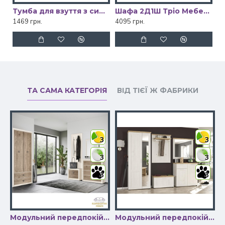
Тумба для взуття з сидінням 2Д Тріо Мебель Сервіс
Шафа 2Д1Ш Тріо Мебель Сервіс
1469 грн.
4095 грн.
ТА САМА КАТЕГОРІЯ
ВІД ТІЄЇ Ж ФАБРИКИ
3
3
3
3
3
3
ередпокій Каспіан сонома ВМК-Україна
Модульний передпокій Коен ІІ ВМК-україна
Модульний передпокій Лора Мебель Сервіс