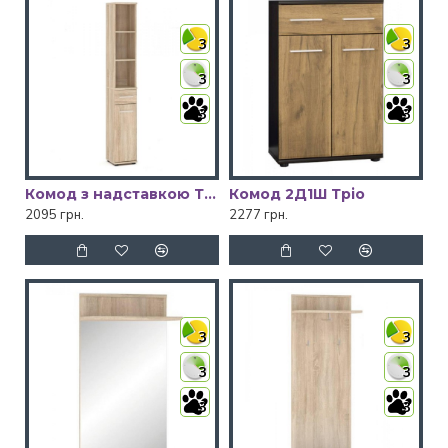
3
3
3
3
3
3
Комод з надставкою Тріо
Комод 2Д1Ш Тріо
2095 грн.
2277 грн.
3
3
3
3
3
3