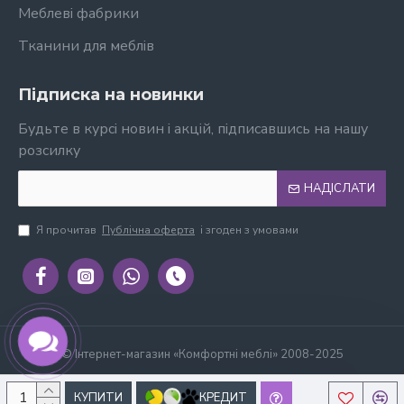
Меблеві фабрики
Тканини для меблів
Підписка на новинки
Будьте в курсі новин і акцій, підписавшись на нашу
розсилку
НАДІСЛАТИ
Я прочитав
Публічна оферта
і згоден з умовами
© Інтернет-магазин «Комфортні меблі» 2008-2025
КУПИТИ
КРЕДИТ