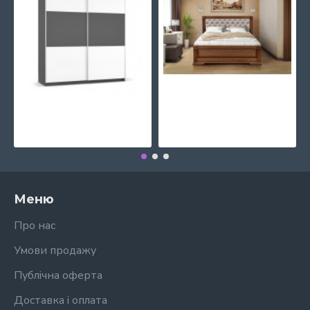
Шафа-купе Лондон Мебель Сервіс
Ліжко Прага 1600*2000, гор +пат/тканина беж Мікс меблі
17684 грн.
22520 грн.
Меню
Про нас
Умови продажу
Публічна оферта
Доставка і оплата