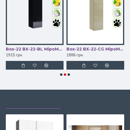
3
3
3
3
3
3
-WB МіроМарк
Box-22 BX-22-BL МіроМарк
Box-22 BX-22-CG МіроМарк
1915 грн.
1886 грн.
1
НЕЩОДАВНО
НАЙЧАСТІШЕ
ПЕРЕГЛЯДАЛИ
ПЕРЕГЛЯДАЮТЬ