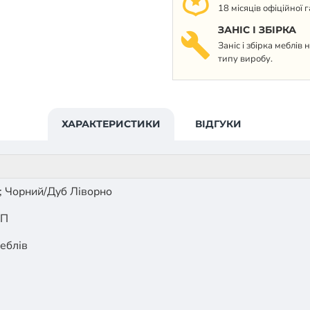
18 місяців офіційної 
ЗАНІС І ЗБІРКА
Заніс і збірка меблів
типу виробу.
ХАРАКТЕРИСТИКИ
ВІДГУКИ
; Чорний/Дуб Ліворно
СП
еблів