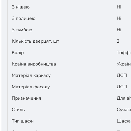
З нішею
Ні
З полицею
Ні
З тумбою
Ні
Кількість дверцят, шт
2
Колір
Тоффі,
Країна виробництва
Україн
Матеріал каркасу
ДСП
Матеріал фасаду
ДСП
Призначення
Для ві
Стиль
Сучас
Тип шафи
Шафа 