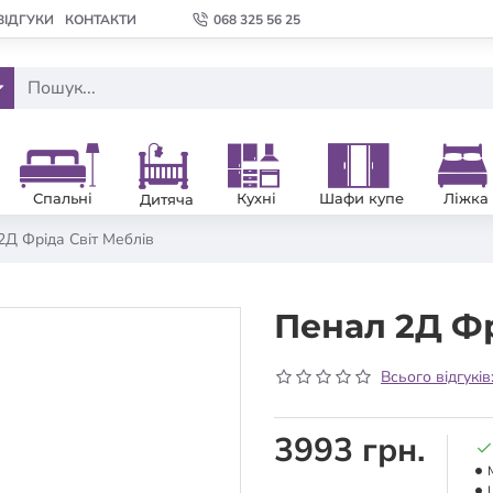
ВІДГУКИ
КОНТАКТИ
068 325 56 25
Спальні
Кухні
Шафи купе
Ліжка
Дитяча
2Д Фріда Світ Меблів
Пенал 2Д Фр
Всього відгуків
3993 грн.