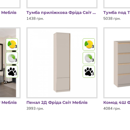
 Меблів
Тумба приліжкова Фріда Світ Меблів
Тумба под Т
1438 грн.
5038 грн.
3
3
3
3
3
3
 Меблів
Пенал 2Д Фріда Світ Меблів
Комод 4Ш Фр
3993 грн.
4084 грн.