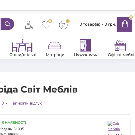
0
0
0
0 товар(ів) - 0 грн.
Передпокої
Столи/стільці
Матраци
Офісні меблі
іда Світ Меблів
: 0
-
Написати відгук
В НАЯВНОСТІ
Модель:
31035
UPC:
68668b