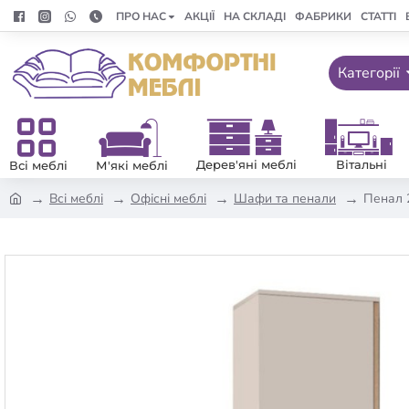
ПРО НАС
АКЦІЇ
НА СКЛАДІ
ФАБРИКИ
СТАТТІ
Категорії
Дерев'яні меблі
Вітальні
Всі меблі
М'які меблі
Всі меблі
Офісні меблі
Шафи та пенали
Пенал 