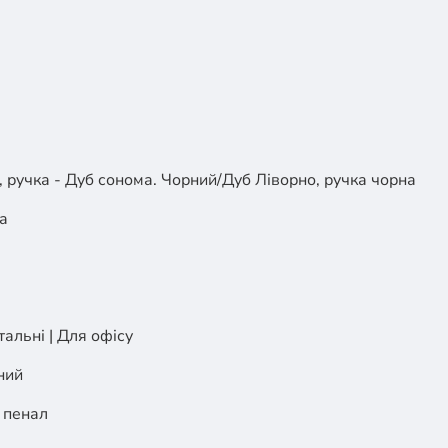
 ручка - Дуб сонома. Чорний/Дуб Ліворно, ручка чорна
а
тальні | Для офісу
ний
пенал