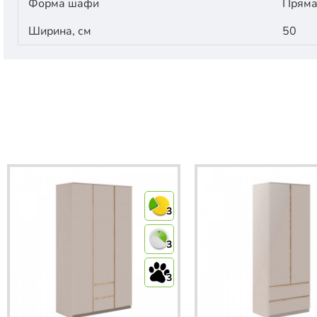
Форма шафи
Прям
Ширина, см
50
3
3
3