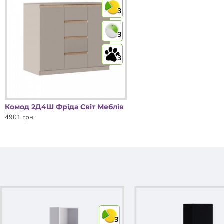
3
3
3
Комод 2Д4Ш Фріда Світ Меблів
4901 грн.
3