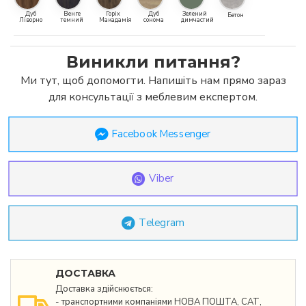
Дуб
Венге
Горіх
Дуб
Зелений
Бетон
Ліворно
темний
Макадамія
сонома
димчастий
Виникли питання?
Ми тут, щоб допомогти. Напишіть нам прямо зараз
для консультації з меблевим експертом.
Facebook Messenger
Viber
Telegram
ДОСТАВКА
Доставка здійснюється:
- транспортними компаніями НОВА ПОШТА, САТ,