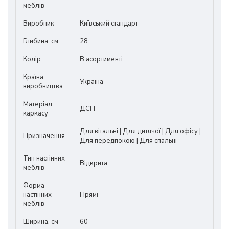
меблів
Виробник
Київський стандарт
Глибина, см
28
Колір
В асортименті
Країна
Україна
виробництва
Матеріал
ДСП
каркасу
Для вітальні | Для дитячої | Для офісу |
Призначення
Для передпокою | Для спальні
Тип настінних
Відкрита
меблів
Форма
настінних
Прямі
меблів
Ширина, см
60