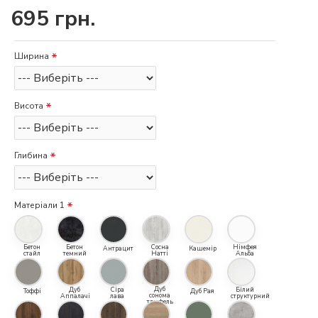
695 грн.
Ширина
Висота
Глибина
Матеріали 1
Бетон
Бетон
Сосна
Німфея
Антрацит
Кашемір
стайл
темний
Натті
Альба
Дуб
Дуб
Сіра
Білий
Тоффі
Дуб Рая
сонома
Аппалачі
лава
структурний
трюфель