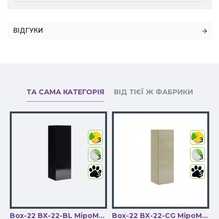
ВІДГУКИ
ТА САМА КАТЕГОРІЯ
ВІД ТІЄЇ Ж ФАБРИКИ
3
3
3
3
3
3
-WB МіроМарк
Box-22 BX-22-BL МіроМарк
Box-22 BX-22-CG МіроМарк