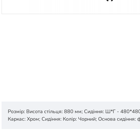
Розмір: Висота стільця: 880 мм; Сидіння: Ш*Г - 480*480
Каркас: Хром; Сидіння: Колір: Чорний; Основа сидіння: ф