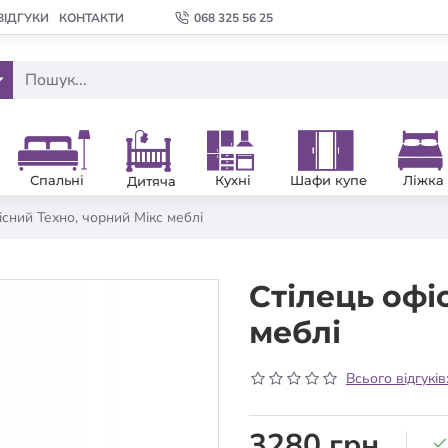
ВІДГУКИ
КОНТАКТИ
068 325 56 25
Спальні
Кухні
Шафи купе
Ліжка
Дитяча
існий Техно, чорний Мікс меблі
Стілець офі
меблі
Всього відгуків
3280 грн.