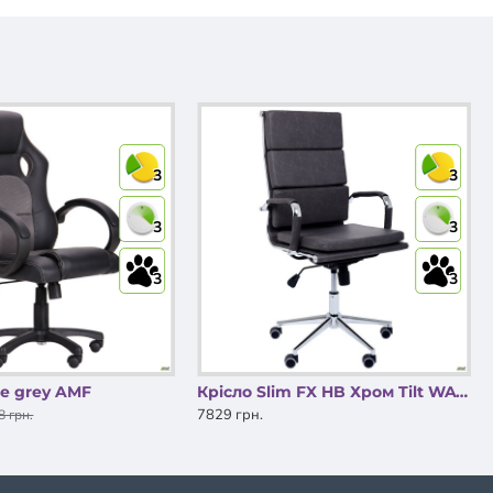
3
3
3
3
3
3
se grey AMF
Крiсло Slim FX HB Хром Tilt WAX Black Grey AMF
7829 грн.
8 грн.