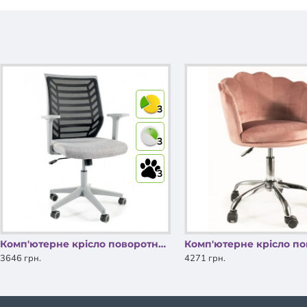
3
3
3
Комп'ютерне крісло поворотне Q-320 Чорний/Сірий OBRQ320CS Signal
3646 грн.
4271 грн.