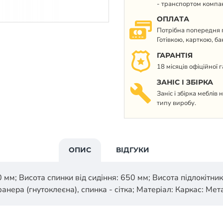
- транспортом компан
ОПЛАТА
Потрібна попередня п
Готівкою, карткою, б
ГАРАНТІЯ
18 місяців офіційної 
ЗАНІС І ЗБІРКА
Заніс і збірка меблів
типу виробу.
ОПИС
ВІДГУКИ
 мм; Висота спинки від сидіння: 650 мм; Висота підлокітник
анера (гнутоклеєна), спинка - сітка; Матеріал: Каркас: Мет