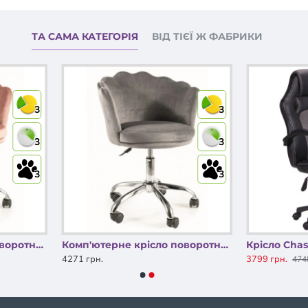
ТА САМА КАТЕГОРІЯ
ВІД ТІЄЇ Ж ФАБРИКИ
3
3
3
3
3
3
Комп'ютерне крісло поворотне ROSE VELVET Антична троянда OBRROSEVRA Signal
Комп'ютерне крісло поворотне ROSE VELVET Сірий OBRROSEVSZ Signal
Крiсло Cha
4271 грн.
3799 грн.
474