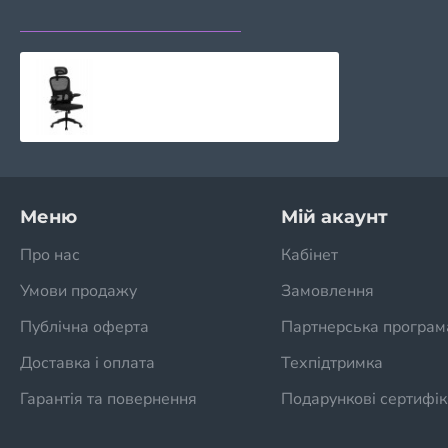
НЕЩОДАВНО ПЕРЕГЛЯДАЛИ
НАЙЧАСТІШЕ ПЕРЕГЛЯ
Стілець офісний Техно, чорний Мікс меблі
3280 грн.
Меню
Мій акаунт
Про нас
Кабінет
Умови продажу
Замовлення
Публічна оферта
Партнерська програм
Доставка і оплата
Техпідтримка
Гарантія та повернення
Подарункові сертифік