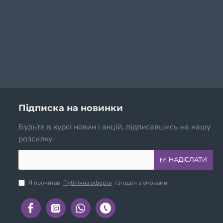
Підписка на новинки
Будьте в курсі новин і акцій, підписавшись на нашу
розсилку
НАДІСЛАТИ
Я прочитав
Публічна оферта
і згоден з умовами