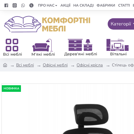
ПРО НАС
АКЦІЇ
НА СКЛАДІ
ФАБРИКИ
СТАТТІ
Категорії
Дерев'яні меблі
Вітальні
Всі меблі
М'які меблі
Всі меблі
Офісні меблі
Офісні крісла
Стілець оф
НОВИНКА