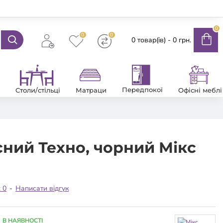
0
0
0
0 товар(ів) - 0 грн.
Передпокої
Столи/стільці
Матраци
Офісні меблі
сний Техно, чорний Мікс
: 0
-
Написати відгук
В НАЯВНОСТІ