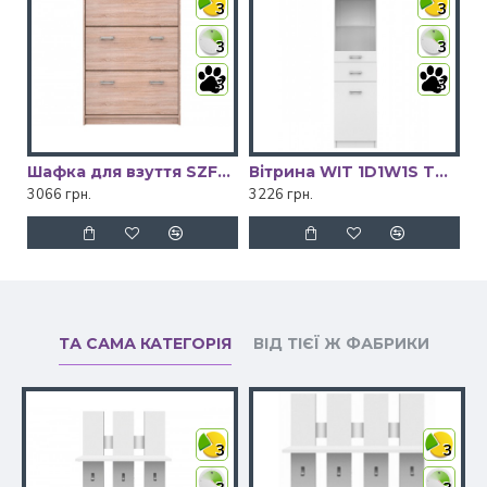
3
3
3
3
3
3
Шафка для взуття SZFK BUT_3K TOP-MIX VMV Holding
Вітрина WIT 1D1W1S TOP-MIX VMV Holding
3066 грн.
3226 грн.
ТА САМА КАТЕГОРІЯ
ВІД ТІЄЇ Ж ФАБРИКИ
3
3