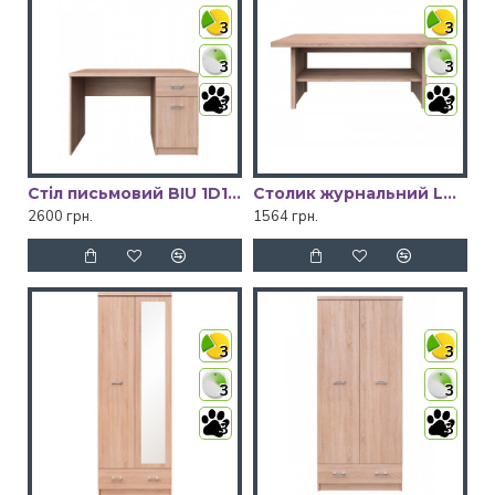
3
3
3
3
3
3
Стіл письмовий BIU 1D1S/120_80 TOP-MIX VMV Holding
Столик журнальний LAWA 115 TOP-MIX VMV Holding
2600 грн.
1564 грн.
3
3
3
3
3
3