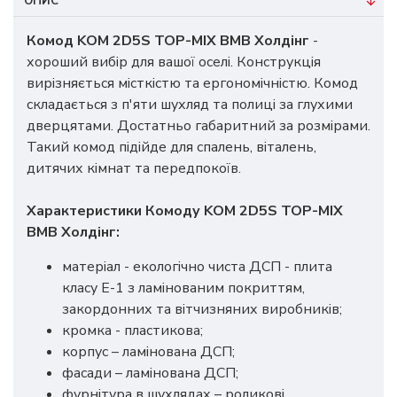
ОПИС
Комод KOM 2D5S ТОР-МІХ ВМВ Холдінг
-
хороший вибір для вашої оселі. Конструкція
вирізняється місткістю та ергономічністю. Комод
складається з п'яти шухляд та полиці за глухими
дверцятами. Достатньо габаритний за розмірами.
Такий комод підійде для спалень, віталень,
дитячих кімнат та передпокоїв.
Характеристики Комоду KOM 2D5S ТОР-МІХ
ВМВ Холдінг
:
матеріал - екологічно чиста ДСП - плита
класу Е-1 з ламінованим покриттям,
закордонних та вітчизняних виробників;
кромка - пластикова;
корпус – ламінована ДСП;
фасади – ламінована ДСП;
фурнітура в шухлядах – роликові