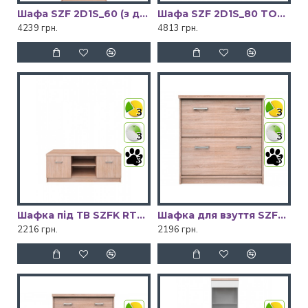
Шафа SZF 2D1S_60 (з дзеркалом) TOP-MIX VMV Holding
Шафа SZF 2D1S_80 TOP-MIX VMV Holding
4239 грн.
4813 грн.
3
3
3
3
3
3
Шафка під ТВ SZFK RTV 2D TOP-MIX VMV Holding
Шафка для взуття SZFK BUT_2K TOP-MIX VMV Holding
2216 грн.
2196 грн.