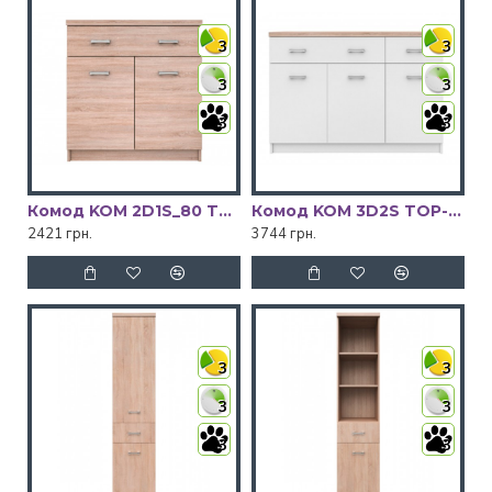
3
3
3
3
3
3
Комод KOM 2D1S_80 TOP-MIX VMV Holding
Комод KOM 3D2S TOP-MIX VMV Holding
2421 грн.
3744 грн.
3
3
3
3
3
3