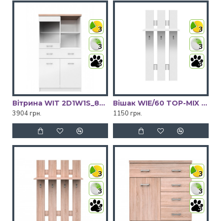
3
3
3
3
3
3
Вітрина WIT 2D1W1S_80 TOP-MIX VMV Holding
Вішак WIE/60 TOP-MIX VMV Holding
3904 грн.
1150 грн.
3
3
3
3
3
3