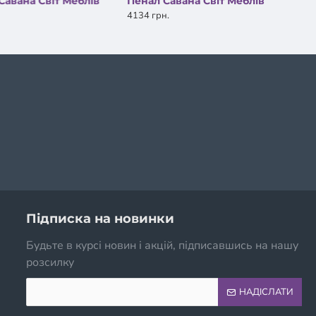
Савана Світ Меблів
Пенал Савана Світ Меблів
4134 грн.
Підписка на новинки
Будьте в курсі новин і акцій, підписавшись на нашу
розсилку
НАДІСЛАТИ