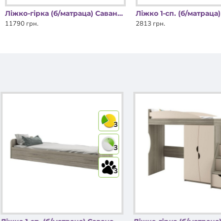
Ліжко-гірка (б/матраца) Савана Світ Меблів
11790 грн.
2813 грн.
3
3
3