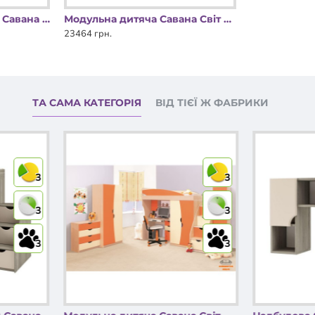
Ліжко 1-сп. (б/матраца) Савана Світ Меблів
Модульна дитяча Савана Світ Меблів
23464 грн.
ТА САМА КАТЕГОРІЯ
ВІД ТІЄЇ Ж ФАБРИКИ
3
3
3
3
3
3