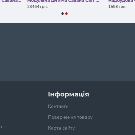
Ліжко-гірка (б/матраца) Савана Світ Меблів
Модульна дитяча Савана Світ Меблів
Надбудова 
23464 грн.
1558 грн.
ДАЮТЬ
Інформація
Контакти
Повернення товару
а
Карта сайту