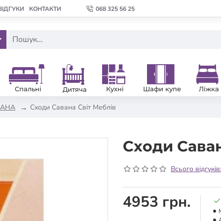
ВІДГУКИ
КОНТАКТИ
068 325 56 25
Спальні
Кухні
Шафи купе
Ліжка
Дитяча
ВАНА
Сходи Савана Світ Меблів
Сходи Саван
Всього відгуків
4953 грн.