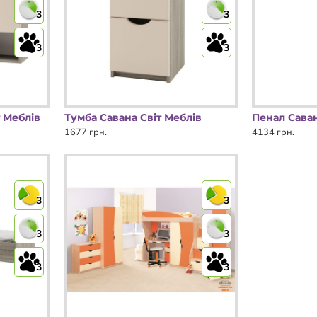
3
3
3
3
 Меблів
Тумба Савана Світ Меблів
Пенал Саван
1677 грн.
4134 грн.
3
3
3
3
3
3