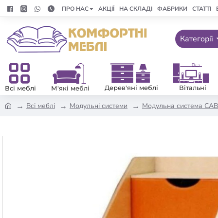
ПРО НАС
АКЦІЇ
НА СКЛАДІ
ФАБРИКИ
СТАТТІ
Категорії
Дерев'яні меблі
Вітальні
Всі меблі
М'які меблі
Всі меблі
Модульні системи
Модульна система СА