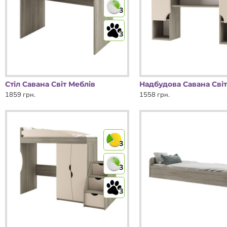
3
3
Стіл Савана Світ Меблів
Надбудова Савана Світ
1859 грн.
1558 грн.
3
3
3