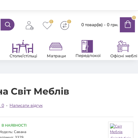
0
0
0
0 товар(ів) - 0 грн.
Передпокої
Столи/стільці
Матраци
Офісні меблі
а Світ Меблів
: 0
-
Написати відгук
В НАЯВНОСТІ
Модель:
Савана
Артикул:
3329