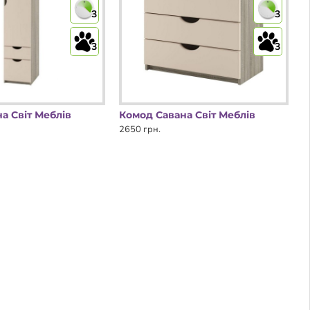
3
3
3
3
а Світ Меблів
Комод Савана Світ Меблів
2650 грн.