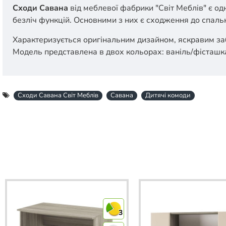
Сходи Савана
від меблевої фабрики "Світ Меблів" є о
безліч функцій. Основними з них є сходження до спальн
Характеризується оригінальним дизайном, яскравим заб
Модель представлена в двох кольорах:
ваніль/фісташк
Сходи Савана Світ Меблів
Савана
Дитячі комоди
3