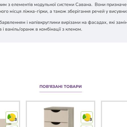
дним з елементів модульної системи Савана. Вони призначе
ого місця ліжка-гірки, а також зберігання речей у висувн
арвленням і напівкруглими вирізами на фасадах, які замін
а
і
ваніль/оранж
в комбінації з кленом.
ПОВ'ЯЗАНІ ТОВАРИ
3
3