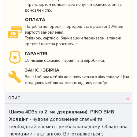
- транспортом компанії або попутнім транспортом за
домовленістю.
ОПЛАТА
Потрібна попередня передоплата в розмірі 10% від
вартості замовлення.
Готівкою, карткою, банківським переказом, а також
кредит / миттєва розстрочка.
ГАРАНТІЯ
18 місяців офіційної гарантії від виробника.
ЗАНІС І ЗБІРКА
Заніс і збірка меблів не включаються в ціну товару. Ціна
складання меблів залежить від типу виробу.
ОПИС
Шафа 4D3s (з 2-ма дзеркалами) РІКО ВМВ
Холдінг
- чудове доповнення спальні та
необхідний елемент умеблюваня дому. Обладнана
полицями та штангою. Виготовляється з