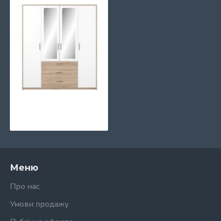
Шафа 4D3s (з 2-ма дзеркалами) VMV Holding
15274 грн.
Меню
Про нас
Умови продажу