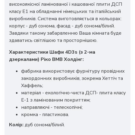
високоякісної ламінованої і кашованої плити ДСП
класу Е1 на обладнанні німецьких та італійський
виробників. Система виготовляється в кольорах:
корпус - дуб сонома, фасад - дуб сонома/білий.
Завдяки такому забарвленню Ваша кімната буде
здаватись світлішою та просторнішою.
Характеристики Шафи
4D3s (з 2-ма
дзеркалами)
Ріко ВМВ Холдінг:
фабрика використовує фурнітуру провідних
закордонних виробників, зокрема Хеттіч та
Хаффель;
матеріал - екологічно-чиста ДСП- плита класу
Е-1 з ламінованим покриттям;
направляючі - телескопічні;
кромка - пластикова.
Колір:
дуб сонома/білий.