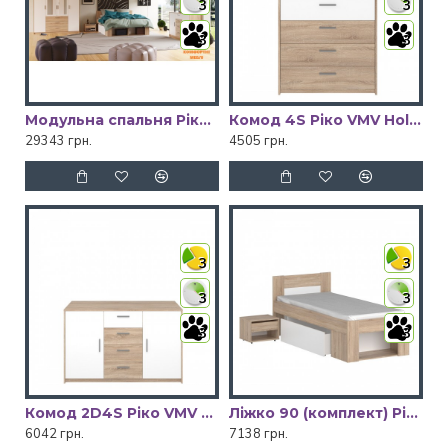
3
3
3
3
Модульна спальня Ріко VMV Holding
Комод 4S Ріко VMV Holding
29343 грн.
4505 грн.
3
3
3
3
3
3
Комод 2D4S Ріко VMV Holding
Ліжко 90 (комплект) Ріко VMV Holding
6042 грн.
7138 грн.