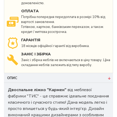
домовленістю.
ОПЛАТА
Потрібна попередня передоплата в розмірі 10% від
вартості замовлення.
Готівкою, карткою, банківським переказом, а також
кредит / миттєва розстрочка.
ГАРАНТІЯ
18 місяців офіційної гарантії від виробника.
ЗАНІС І ЗБІРКА
Заніс і збірка меблів не включаються в ціну товару. Ціна
складання меблів залежить від типу виробу.
ОПИС
Двоспальне ліжко "Кармен
"
від меблевої
фабрики "ТИС" - це справжнє ідеальне поєднання
класичного і сучасного стилю! Дана модель легко і
просто впишеться у будь-який інтер'єр. Дизайн
виконаний кращими дизайнерами з особливим