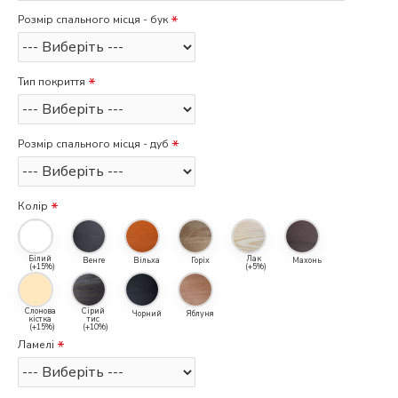
Розмір спального місця - бук
Тип покриття
Розмір спального місця - дуб
Колір
Білий
Лак
Венге
Вільха
Горіх
Махонь
(+15%)
(+5%)
Слонова
Сірий
Чорний
Яблуня
кістка
тис
(+15%)
(+10%)
Ламелі