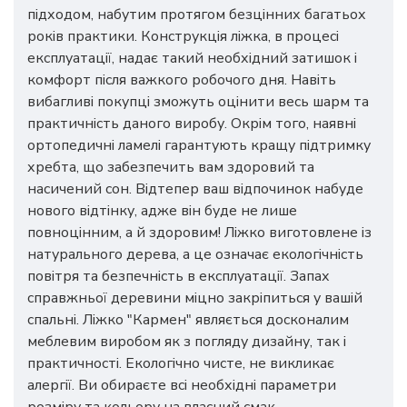
підходом, набутим протягом безцінних багатьох
років практики. Конструкція ліжка, в процесі
експлуатації, надає такий необхідний затишок і
комфорт після важкого робочого дня. Навіть
вибагливі покупці зможуть оцінити весь шарм та
практичність даного виробу. Окрім того, наявні
ортопедичні ламелі гарантують кращу підтримку
хребта, що забезпечить вам здоровий та
насичений сон. Відтепер ваш відпочинок набуде
нового відтінку, адже він буде не лише
повноцінним, а й здоровим! Ліжко виготовлене із
натурального дерева, а це означає екологічність
повітря та безпечність в експлуатації. Запах
справжньої деревини міцно закріпиться у вашій
спальні. Ліжко "Кармен" являється досконалим
меблевим виробом як з погляду дизайну, так і
практичності. Екологічно чисте, не викликає
алергії. Ви обираєте всі необхідні параметри