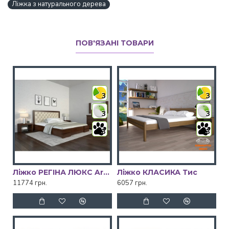
Ліжка з натурального дерева
ПОВ'ЯЗАНІ ТОВАРИ
3
3
3
3
3
3
Ліжко РЕГІНА ЛЮКС ArborDrev
Ліжко КЛАСИКА Тис
11774 грн.
6057 грн.