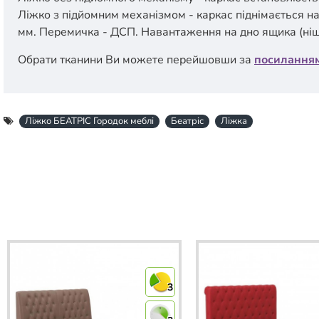
Ліжко з підйомним механізмом - каркас піднімається на
мм. Перемичка - ДСП. Навантаження на дно ящика (ніші
Обрати тканини Ви можете перейшовши за
посилання
Ліжко БЕАТРІС Городок меблі
Беатріс
Ліжка
3