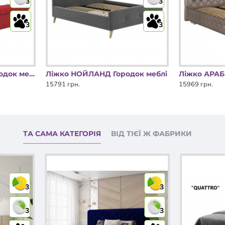
3
3
3
3
Ліжко ФЛОРЕНСІЯ Городок меблі
Ліжко НОЙЛАНД Городок меблі
Ліжко АРАБ
15791 грн.
15969 грн.
ТА САМА КАТЕГОРІЯ
ВІД ТІЄЇ Ж ФАБРИКИ
3
3
3
3