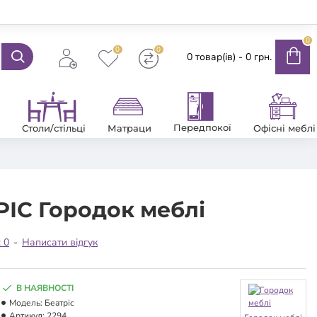
0
0
0
0 товар(ів) - 0 грн.
Передпокої
Столи/стільці
Матраци
Офісні меблі
РІС Городок меблі
: 0
-
Написати відгук
В НАЯВНОСТІ
Модель:
Беатріс
Артикул:
2294