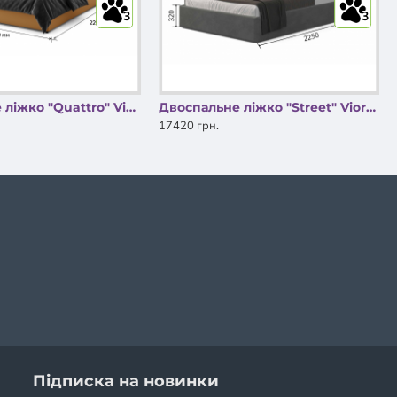
3
3
Двоспальне ліжко "Quattro" Viorina DEKO
Двоспальне ліжко "Street" Viorina DEKO
17420 грн.
Підписка на новинки