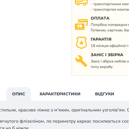
- транспортними ком
- транспортом компан
ОПЛАТА
Потрібна попередня п
Готівкою, карткою, б
ГАРАНТІЯ
18 місяців офіційної 
ЗАНІС І ЗБІРКА
Заніс і збірка меблів
типу виробу.
ОПИС
ХАРАКТЕРИСТИКИ
ВІДГУКИ
стильне, красиве ліжко з м'яким, оригінальним узголів'ям.
ягнутого флізеліном, по периметру каркас посилюється со
я на 6 ніжок.