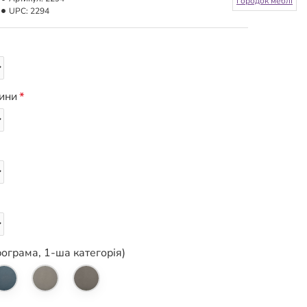
Городок меблі
UPC:
2294
нини
рограма, 1-ша категорія)