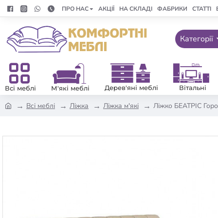
ПРО НАС
АКЦІЇ
НА СКЛАДІ
ФАБРИКИ
СТАТТІ
Категорії
Дерев'яні меблі
Вітальні
Всі меблі
М'які меблі
Всі меблі
Ліжка
Ліжка м'які
Ліжко БЕАТРІС Горо