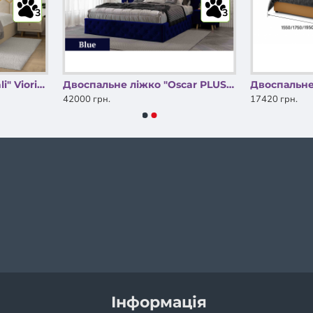
3
3
Двоспальне ліжко "Mirali" Viorina DEKO
Двоспальне ліжко "Oscar PLUS" Viorina DEKO
42000 грн.
17420 грн.
ДАЮТЬ
Інформація