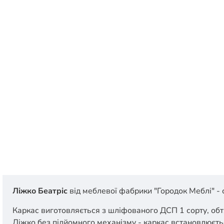
Ліжко Беатріс
від меблевої фабрики "Городок Меблі" -
Каркас виготовляється з шліфованого ДСП 1 сорту, обт
Ліжко без підйомного механізму - каркас встановлюєтьс