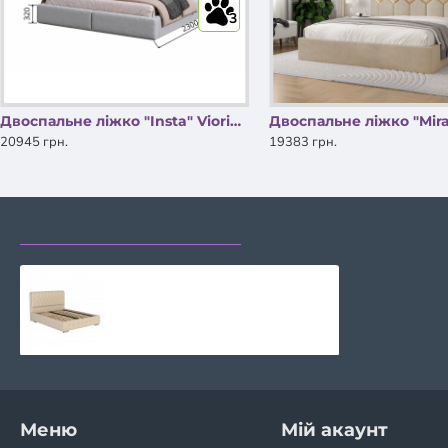
3
Двоспальне ліжко "Insta" Viorina DEKO
20945 грн.
19383 грн.
НЕЩОДАВНО ПЕРЕГЛЯДАЛИ
НАЙЧАСТІШЕ ПЕРЕГЛЯ
Ліжко БЕАТРІС Городок меблі
15564 грн.
Меню
Мій акаунт