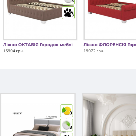
3
3
Ліжко ОКТАВІЯ Городок меблі
15904 грн.
19072 грн.
3
3