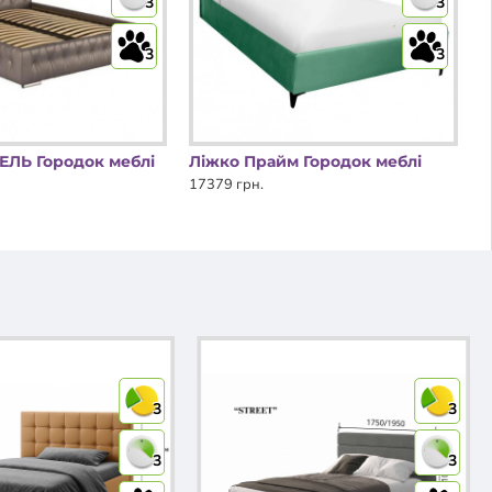
3
3
3
3
ЕЛЬ Городок меблі
Ліжко Прайм Городок меблі
17379 грн.
3
3
3
3