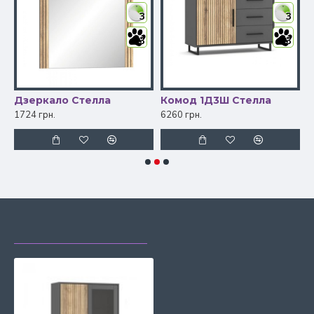
3
3
3
3
Дзеркало Стелла
Комод 1Д3Ш Стелла
К
1724 грн.
6260 грн.
5
НЕЩОДАВНО
НАЙЧАСТІШЕ
ПЕРЕГЛЯДАЛИ
ПЕРЕГЛЯДАЮТЬ