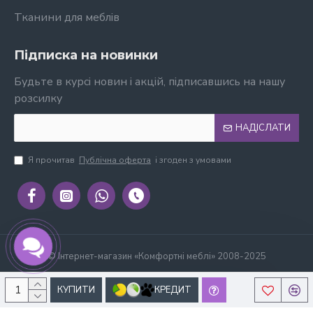
Тканини для меблів
Підписка на новинки
Будьте в курсі новин і акцій, підписавшись на нашу
розсилку
НАДІСЛАТИ
Я прочитав
Публічна оферта
і згоден з умовами
© Інтернет-магазин «Комфортні меблі» 2008-2025
КУПИТИ
КРЕДИТ